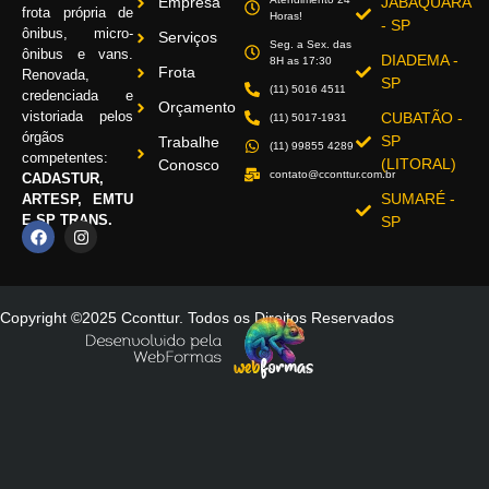
Empresa
JABAQUARA
frota própria de
Horas!
- SP
ônibus, micro-
Serviços
Seg. a Sex. das
ônibus e vans.
DIADEMA -
8H as 17:30
Frota
Renovada,
SP
(11) 5016 4511
credenciada e
Orçamento
vistoriada pelos
CUBATÃO -
(11) 5017-1931
órgãos
SP
Trabalhe
(11) 99855 4289
competentes:
(LITORAL)
Conosco
contato@cconttur.com.br
CADASTUR,
SUMARÉ -
ARTESP, EMTU
E SP TRANS.
SP
Copyright ©2025 Cconttur. Todos os Direitos Reservados