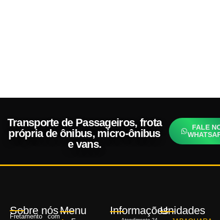
Transporte de Passageiros, frota
FALE N
própria de ônibus, micro-ônibus
WHATSA
e vans.
Sobre nós
Menu
Informações
Unidades
Fretamento com
Atendimento 24