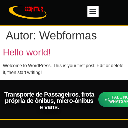
Trabalhe Conosco
Autor:
Webformas
Hello world!
Welcome to WordPress. This is your first post. Edit or delete
it, then start writing!
Transporte de Passageiros, frota
FALE N
própria de ônibus, micro-ônibus
WHATSA
e vans.