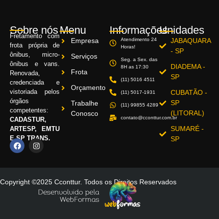
Sobre nós
Menu
Informações
Unidades
Fretamento com
Empresa
Atendimento 24
JABAQUARA
frota própria de
Horas!
- SP
ônibus, micro-
Serviços
Seg. a Sex. das
ônibus e vans.
DIADEMA -
8H as 17:30
Frota
Renovada,
SP
(11) 5016 4511
credenciada e
Orçamento
vistoriada pelos
CUBATÃO -
(11) 5017-1931
órgãos
SP
Trabalhe
(11) 99855 4289
competentes:
(LITORAL)
Conosco
contato@cconttur.com.br
CADASTUR,
SUMARÉ -
ARTESP, EMTU
E SP TRANS.
SP
Copyright ©2025 Cconttur. Todos os Direitos Reservados