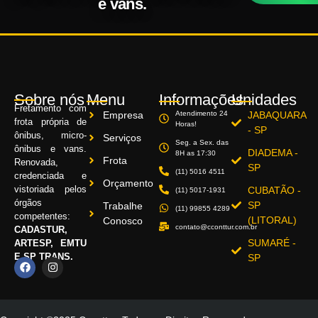
e vans.
Sobre nós
Menu
Informações
Unidades
Fretamento com
Empresa
Atendimento 24
JABAQUARA
frota própria de
Horas!
- SP
ônibus, micro-
Serviços
Seg. a Sex. das
ônibus e vans.
DIADEMA -
8H as 17:30
Frota
Renovada,
SP
(11) 5016 4511
credenciada e
Orçamento
vistoriada pelos
CUBATÃO -
(11) 5017-1931
órgãos
SP
Trabalhe
(11) 99855 4289
competentes:
(LITORAL)
Conosco
contato@cconttur.com.br
CADASTUR,
SUMARÉ -
ARTESP, EMTU
E SP TRANS.
SP